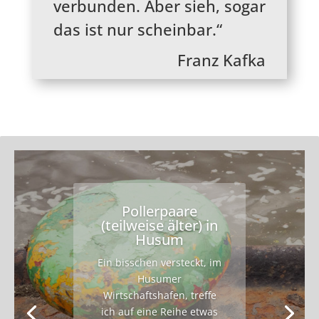
verbunden. Aber sieh, sogar
das ist nur scheinbar.“
Franz Kafka
Pollerpaare
(teilweise älter) in
Husum
Ein bisschen versteckt, im
Husumer
Wirtschaftshafen, treffe
ich auf eine Reihe etwas