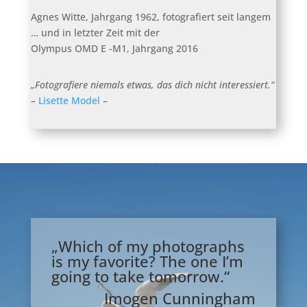
Agnes Witte, Jahrgang 1962, fotografiert seit langem
… und in letzter Zeit mit der
Olympus OMD E -M1, Jahrgang 2016
„Fotografiere niemals etwas, das dich nicht interessiert.“
–
Lisette Model
–
„Which of my photographs
is my favorite? The one I’m
going to take tomorrow.“
Imogen Cunningham